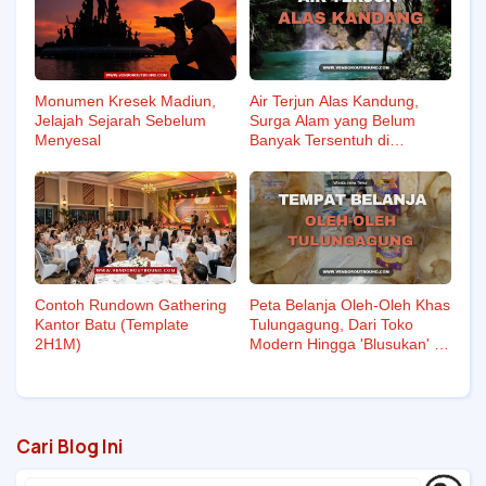
Monumen Kresek Madiun,
Air Terjun Alas Kandung,
Jelajah Sejarah Sebelum
Surga Alam yang Belum
Menyesal
Banyak Tersentuh di
Tulungagung
Contoh Rundown Gathering
Peta Belanja Oleh-Oleh Khas
Kantor Batu (Template
Tulungagung, Dari Toko
2H1M)
Modern Hingga 'Blusukan' ke
Pengrajin
Cari Blog Ini